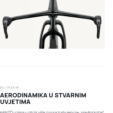
02 / DIZAJN
AERODINAMIKA U STVARNIM
UVJETIMA
HANZŌ uzima u obzir više izvora turbulencije: prednji kotač,