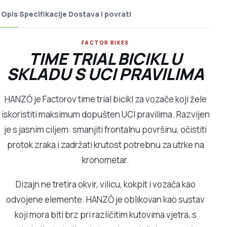
Opis
Specifikacije
Dostava i povrati
FACTOR BIKES
TIME TRIAL BICIKL U
SKLADU S UCI PRAVILIMA
HANZŌ je Factorov time trial bicikl za vozače koji žele
iskoristiti maksimum dopušten UCI pravilima. Razvijen
je s jasnim ciljem: smanjiti frontalnu površinu, očistiti
protok zraka i zadržati krutost potrebnu za utrke na
kronometar.
Dizajn ne tretira okvir, vilicu, kokpit i vozača kao
odvojene elemente. HANZŌ je oblikovan kao sustav
koji mora biti brz pri različitim kutovima vjetra, s