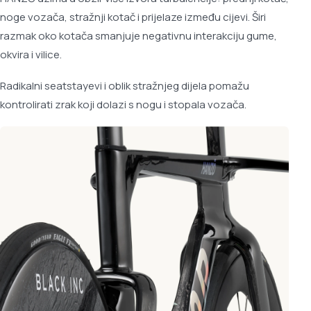
noge vozača, stražnji kotač i prijelaze između cijevi. Širi
razmak oko kotača smanjuje negativnu interakciju gume,
okvira i vilice.
Radikalni seatstayevi i oblik stražnjeg dijela pomažu
kontrolirati zrak koji dolazi s nogu i stopala vozača.