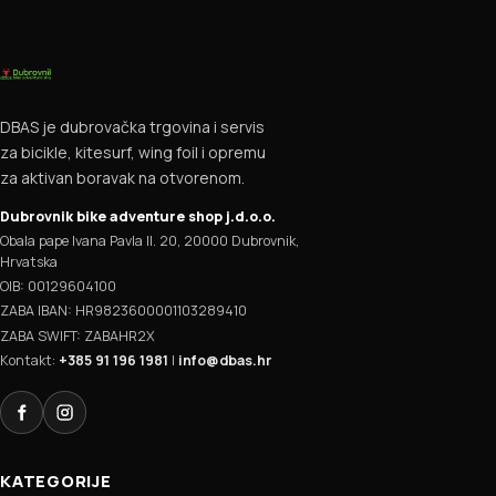
DBAS je dubrovačka trgovina i servis
za bicikle, kitesurf, wing foil i opremu
za aktivan boravak na otvorenom.
Dubrovnik bike adventure shop j.d.o.o.
Obala pape Ivana Pavla II. 20, 20000 Dubrovnik,
Hrvatska
OIB: 00129604100
ZABA IBAN: HR9823600001103289410
ZABA SWIFT: ZABAHR2X
Kontakt:
+385 91 196 1981
|
info@dbas.hr
Facebook
Instagram
KATEGORIJE