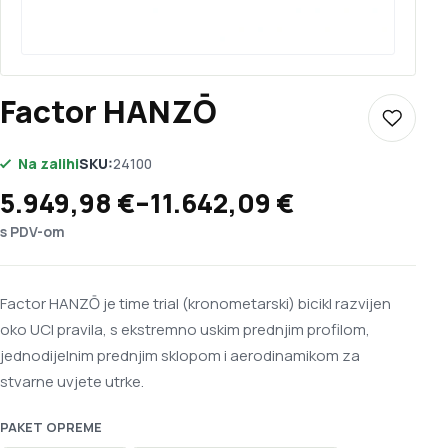
Factor HANZŌ
Dodaj u 
Na zalihi
SKU:
24100
Raspon cijena: od 5.949,98 € do 11
5.949,98
€
–
11.642,09
€
s PDV-om
Factor HANZŌ je time trial (kronometarski) bicikl razvijen
oko UCI pravila, s ekstremno uskim prednjim profilom,
jednodijelnim prednjim sklopom i aerodinamikom za
stvarne uvjete utrke.
PAKET OPREME