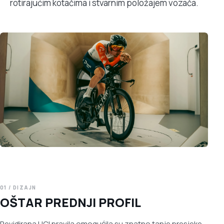
rotirajućim kotačima i stvarnim položajem vozača.
01 / DIZAJN
OŠTAR PREDNJI PROFIL
Revidirana UCI pravila omogućila su znatno tanje presjeke