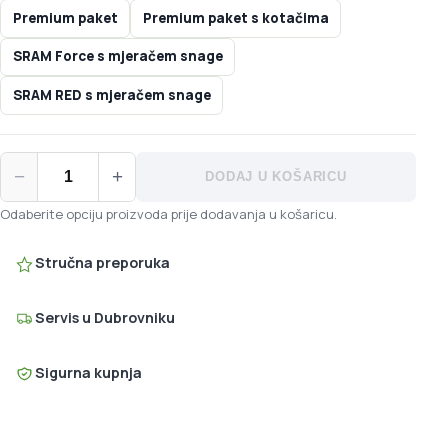
Premium paket
Premium paket s kotačima
SRAM Force s mjeračem snage
SRAM RED s mjeračem snage
Factor HANZŌ količina
−
+
DODAJ U KOŠARICU
Odaberite opciju proizvoda prije dodavanja u košaricu.
Stručna preporuka
Servis u Dubrovniku
Sigurna kupnja