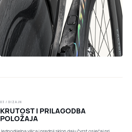
03 / DIZAJN
KRUTOST I PRILAGODBA
POLOŽAJA
Jednodijelna vilica i prednji sklop daju čvrst osjećaj pri