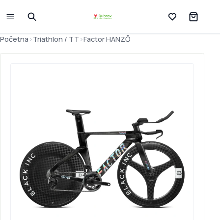
Lista želja
Početna
>
Triathlon / TT
>
Factor HANZŌ