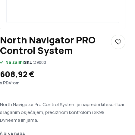
North Navigator PRO
Dodaj u 
Control System
Na zalihi
SKU:
39000
608,92
€
s PDV-om
North Navigator Pro Control System je napredni kitesurf bar
s laganim osjećajem, preciznom kontrolom i SK99
Dyneema linijama.
ŠIRINA BARA