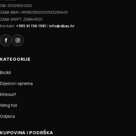
OIB: 00129604100
ZABA IBAN: HR9823600001103289410
ZABA SWIFT: ZABAHR2X
Kontakt:
+385 91 196 1981
|
info@dbas.hr
Facebook
Instagram
KATEGORIJE
Bicikli
Dijelovi i oprema
Kitesurf
Wing foil
Odjeća
KUPOVINA I PODRŠKA