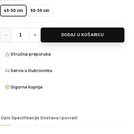
45-50 cm
50-55 cm
North Navigator PRO Control System količina
−
+
DODAJ U KOŠARICU
Stručna preporuka
Servis u Dubrovniku
Sigurna kupnja
Opis
Specifikacije
Dostava i povrati