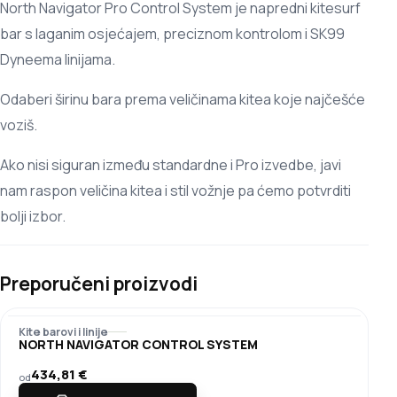
North Navigator Pro Control System je napredni kitesurf
bar s laganim osjećajem, preciznom kontrolom i SK99
Dyneema linijama.
Odaberi širinu bara prema veličinama kitea koje najčešće
voziš.
Ako nisi siguran između standardne i Pro izvedbe, javi
nam raspon veličina kitea i stil vožnje pa ćemo potvrditi
bolji izbor.
Preporučeni proizvodi
Kite barovi i linije
NORTH NAVIGATOR CONTROL SYSTEM
434,81
€
od