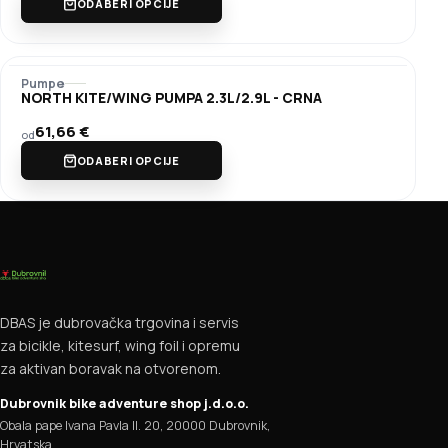
ODABERI OPCIJE
Pumpe
NORTH KITE/WING PUMPA 2.3L/2.9L - CRNA
61,66
€
od
ODABERI OPCIJE
DBAS je dubrovačka trgovina i servis
za bicikle, kitesurf, wing foil i opremu
za aktivan boravak na otvorenom.
Dubrovnik bike adventure shop j.d.o.o.
Obala pape Ivana Pavla II. 20, 20000 Dubrovnik,
Hrvatska