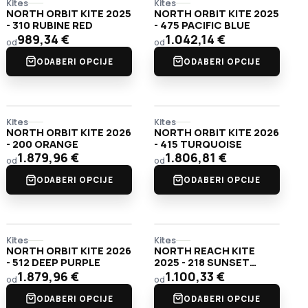
Kites
Kites
NORTH ORBIT KITE 2025
NORTH ORBIT KITE 2025
- 310 RUBINE RED
- 475 PACIFIC BLUE
989,34
€
1.042,14
€
od
od
ODABERI OPCIJE
ODABERI OPCIJE
Kites
Kites
NORTH ORBIT KITE 2026
NORTH ORBIT KITE 2026
- 200 ORANGE
- 415 TURQUOISE
1.879,96
€
1.806,81
€
od
od
ODABERI OPCIJE
ODABERI OPCIJE
Kites
Kites
NORTH ORBIT KITE 2026
NORTH REACH KITE
- 512 DEEP PURPLE
2025 - 218 SUNSET
YELLOW
1.879,96
€
1.100,33
€
od
od
ODABERI OPCIJE
ODABERI OPCIJE