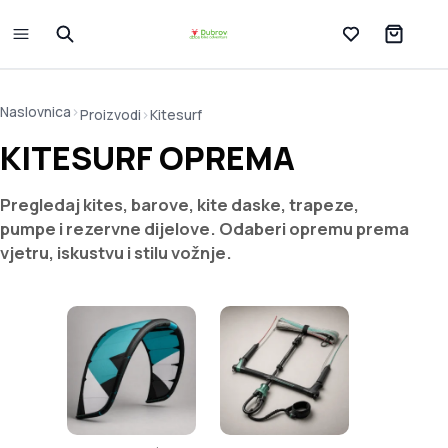
Lista želja
Naslovnica
>
Proizvodi
>
Kitesurf
KITESURF OPREMA
Pregledaj kites, barove, kite daske, trapeze,
pumpe i rezervne dijelove. Odaberi opremu prema
vjetru, iskustvu i stilu vožnje.