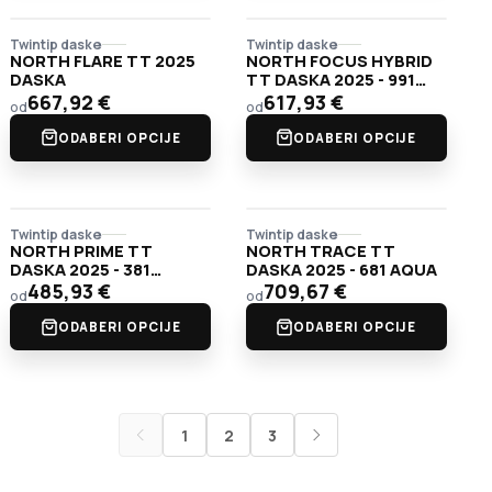
Twintip daske
Twintip daske
NORTH FLARE TT 2025
NORTH FOCUS HYBRID
DASKA
TT DASKA 2025 - 991
GALAXY
667,92
€
617,93
€
od
od
ODABERI OPCIJE
ODABERI OPCIJE
Twintip daske
Twintip daske
NORTH PRIME TT
NORTH TRACE TT
DASKA 2025 - 381
DASKA 2025 - 681 AQUA
TANGERINE
485,93
€
709,67
€
od
od
ODABERI OPCIJE
ODABERI OPCIJE
1
2
3