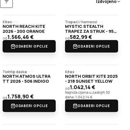
Izdvojeno
FILTRI
Kites
Trapezi / harnessi
NORTH REACH KITE
MYSTIC STEALTH
2026 - 200 ORANGE
TRAPEZ ZA STRUK - 953
CRNO-LIMETA
1.566,46
€
582,99
€
od
od
ODABERI OPCIJE
ODABERI OPCIJE
Twintip daske
Kites
NORTH ATMOS ULTRA
NORTH ORBIT KITE 2025
TT 2026 - 506 INDIGO
- 218 SUNSET YELLOW
1.042,14
€
od
Najniža cijena u zadnjih 30
1.758,90
€
dana:
1.042,14
€
.
od
ODABERI OPCIJE
ODABERI OPCIJE