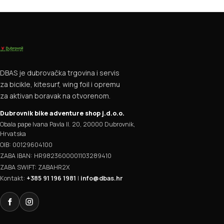
DBAS je dubrovačka trgovina i servis
za bicikle, kitesurf, wing foil i opremu
za aktivan boravak na otvorenom.
Dubrovnik bike adventure shop j.d.o.o.
Obala pape Ivana Pavla II. 20, 20000 Dubrovnik,
Hrvatska
OIB: 00129604100
ZABA IBAN: HR9823600001103289410
ZABA SWIFT: ZABAHR2X
Kontakt:
+385 91 196 1981
|
info@dbas.hr
Facebook
Instagram