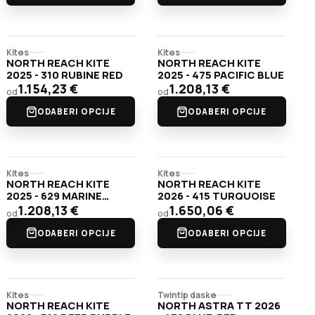
Kites
Kites
NORTH REACH KITE
NORTH REACH KITE
2025 - 310 RUBINE RED
2025 - 475 PACIFIC BLUE
1.154,23
€
1.208,13
€
od
od
ODABERI OPCIJE
ODABERI OPCIJE
Kites
Kites
NORTH REACH KITE
NORTH REACH KITE
2025 - 629 MARINE
2026 - 415 TURQUOISE
GREEN
1.208,13
€
1.650,06
€
od
od
ODABERI OPCIJE
ODABERI OPCIJE
Kites
Twintip daske
NORTH REACH KITE
NORTH ASTRA TT 2026