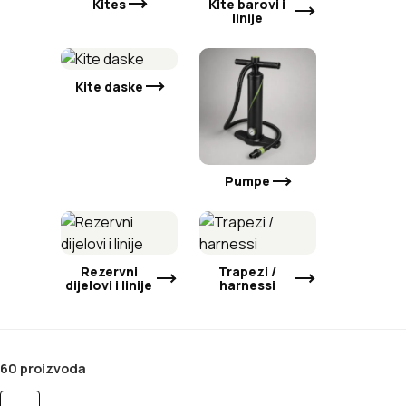
Kites
Kite barovi i
linije
Kite daske
Pumpe
Rezervni
Trapezi /
dijelovi i linije
harnessi
60 proizvoda
Poredaj po