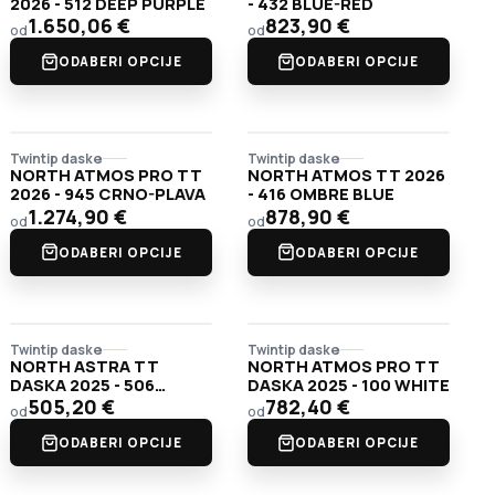
2026 - 512 DEEP PURPLE
- 432 BLUE-RED
1.650,06
€
823,90
€
od
od
ODABERI OPCIJE
ODABERI OPCIJE
Twintip daske
Twintip daske
NORTH ATMOS PRO TT
NORTH ATMOS TT 2026
2026 - 945 CRNO-PLAVA
- 416 OMBRE BLUE
1.274,90
€
878,90
€
od
od
ODABERI OPCIJE
ODABERI OPCIJE
Twintip daske
Twintip daske
NORTH ASTRA TT
NORTH ATMOS PRO TT
DASKA 2025 - 506
DASKA 2025 - 100 WHITE
INDIGO
505,20
€
782,40
€
od
od
ODABERI OPCIJE
ODABERI OPCIJE